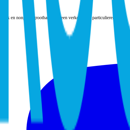
Lak en nonpaint groothandel. Geen verkoop aan particulieren.