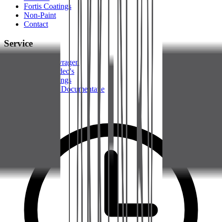
Fortis Coatings
Non-Paint
Contact
Service
Demo Aanvragen
Instructievideo's
Fortis Coatings
Technische Documentatie