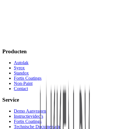
Over deze video
Leer hoe u SYROX grondverf correct aanbrengt
Producten
Autolak
Syrox
Standox
Fortis Coatings
Non-Paint
Contact
Service
Demo Aanvragen
Instructievideo's
Fortis Coatings
Technische Documentatie